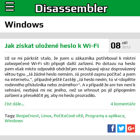
☰
Disassembler
Windows
08
září
Jak získat uložené heslo k Wi-Fi
2012
Už se mi párkrát stalo, že jsem u zákazníka potřeboval k místní
zabezpečené Wi-Fi síti připojit další zařízení. Po dotazu na heslo
jsem však místo odpovědi obdržel jen nechápavý výraz doprovázený
větou typu „Já žádné heslo nemám. Já prostě zapnu počítač a jsem
na internetu.“, případně ještě častěji „Já heslo nevím, to ví <doplňte
rodinného příslušníka nebo známého>“. A v případě že ani ten není k
sehnání, nezbývá mi nic jiného, než se vrhnout po již připojeném
zařízení a přesvědčit jej, aby mi heslo prozradilo.
číst dále…
4 komentáře
Tagy:
Bezpečnost
,
Linux
,
Počítačové sítě
,
Programy a aplikace
,
Windows
Sdílet na F
Sdílet 
Sd