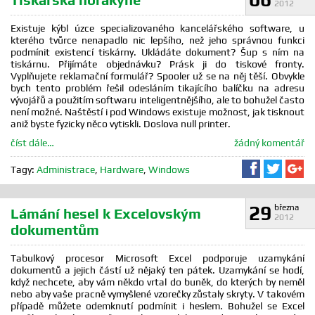
2012
Existuje kýbl úzce specializovaného kancelářského software, u
kterého tvůrce nenapadlo nic lepšího, než jeho správnou funkci
podmínit existencí tiskárny. Ukládáte dokument? Šup s ním na
tiskárnu. Přijímáte objednávku? Prásk ji do tiskové fronty.
Vyplňujete reklamační formulář? Spooler už se na něj těší. Obvykle
bych tento problém řešil odesláním tikajícího balíčku na adresu
vývojářů a použitím softwaru inteligentnějšího, ale to bohužel často
není možné. Naštěstí i pod Windows existuje možnost, jak tisknout
aniž byste fyzicky něco vytiskli. Doslova null printer.
číst dále…
žádný komentář
Sdílet na F
Sdílet 
Sd
Tagy:
Administrace
,
Hardware
,
Windows
29
března
Lámání hesel k Excelovským
2012
dokumentům
Tabulkový procesor Microsoft Excel podporuje uzamykání
dokumentů a jejich částí už nějaký ten pátek. Uzamykání se hodí,
když nechcete, aby vám někdo vrtal do buněk, do kterých by neměl
nebo aby vaše pracně vymyšlené vzorečky zůstaly skryty. V takovém
případě můžete odemknutí podmínit i heslem. Bohužel se Excel