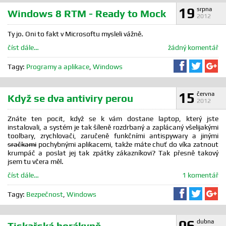
19
srpna
Windows 8 RTM - Ready to Mock
2012
Ty jo. Oni to fakt v Microsoftu mysleli vážně.
číst dále…
žádný komentář
Sdílet na F
Sdílet 
Sd
Tagy:
Programy a aplikace
,
Windows
15
června
Když se dva antiviry perou
2012
Znáte ten pocit, když se k vám dostane laptop, který jste
instalovali, a systém je tak šíleně rozdrbaný a zaplácaný všelijakými
toolbary, zrychlovači, zaručeně funkčními antispywary a jinými
sračkami
pochybnými aplikacemi, takže máte chuť do víka zatnout
krumpáč a poslat jej tak zpátky zákazníkovi? Tak přesně takový
jsem tu včera měl.
číst dále…
1 komentář
Sdílet na F
Sdílet 
Sd
Tagy:
Bezpečnost
,
Windows
06
dubna
Tiskařská horákyně