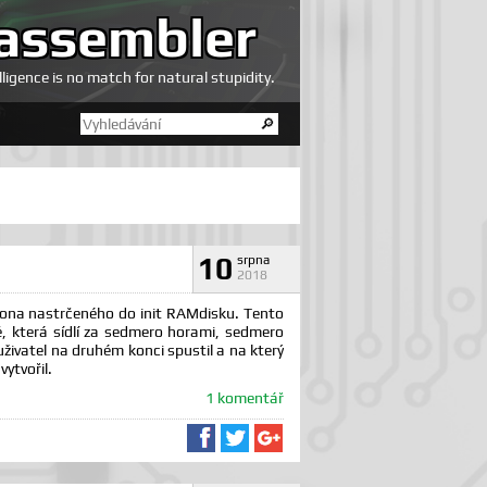
assembler
elligence is no match for natural stupidity.
10
srpna
2018
na nastrčeného do init RAMdisku. Tento
, která sídlí za sedmero horami, sedmero
uživatel na druhém konci spustil a na který
ytvořil.
1 komentář
Sdílet na Facebooku
Sdílet na Twitteru
Sdílet na Google+