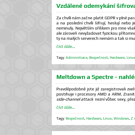
Vzdálené odemykání šifro
Za chvíli nám začne platit GDPR v plné par
a na poslední chvíli šifrují, heslují nebo
neminuly. Největším oříškem pro mne však
ale zároveň nevyžadovat fyzickou přítomno
ty na malých serverech nemám a tak si mus
číst dále…
Tagy:
Administrace
,
Bezpečnost
,
Hardware
,
Linu
Meltdown a Spectre - nahlé
Pravděpodobně jste již zaregistrovali zv
postihuje i procesory AMD a ARM. Zrani
side-channel attack
nezní vůbec sexy, přez
číst dále…
Tagy:
Bezpečnost
,
Hardware
,
Linux
,
Windows
,
Z 