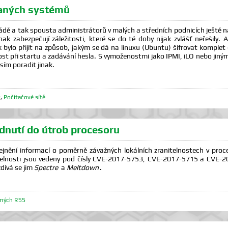
vaných systémů
ádě a tak spousta administrátorů v malých a středních podnicích ještě nar
 jinak zabezpečují záležitosti, které se do té doby nijak zvlášť neřešil
 bylo přijít na způsob, jakým se dá na linuxu (Ubuntu) šifrovat kompl
st při startu a zadávání hesla. S vymoženostmi jako IPMI, iLO nebo jiný
ím poradit jinak.
x
,
Počítačové sítě
dnutí do útrob procesoru
eřejnění informací o poměrně závažných lokálních zranitelnostech v proc
telnosti jsou vedeny pod čísly CVE-2017-5753, CVE-2017-5715 a CVE-
dívá se jim
Spectre
a
Meltdown
.
mých RSS