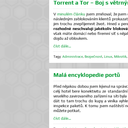
Torrent a Tor – Boj s větrn
V
minulém článku
jsem zmiňoval, že jsem 
následným zablokováním klientů prokazat
jim trochu znepříjemnit život. Hned v pe
rozhodně neschvaluji jakékoliv bloková
však máte domácí nebo firemní síť s něja
dojdu až obloukem.
číst dále…
Tagy:
Administrace
,
Bezpečnost
,
Linux
,
Mikrotik
Malá encyklopedie portů
Před nějakou dobou jsem kývnul na správco
celý hotel bere konektivitu ze standardn
veselého zavirovaného zařízení na síti by
dát to tam trochu do kupy a viníka vyhled
inspekce paketů. K tomu jsem naštěstí ned
můžete potkat.
číst dále…