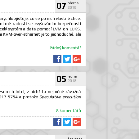
07
března
2018
ychlo zjišťuje, co se po nich vlastně chce,
y. Ani mě radosti se zvyšováním bezpečnosti
et celý systém a data pomocí LVM-on-LUKS,
mi KVM-over-ethernet je to jednoduché, ale
žádný komentář
Sdílet na Facebooku
Sdílet na Twitteru
Sdílet na Google+
05
ledna
2018
esorech Intel, z nichž ta nejméně závažná
2017-5754 a protože
Speculative execution
8 komentářů
Sdílet na Facebooku
Sdílet na Twitteru
Sdílet na Google+