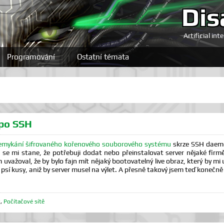
Dis
Artificial int
Programování
Ostatní témata
 po SSH
emykání šifrovaného kořenového souborového systému
skrze SSH daemo
e mi stane, že potřebuji dodat nebo přeinstalovat server nějaké firmě
važoval, že by bylo fajn mít nějaký bootovatelný live obraz, který by mi 
psí kusy, aniž by server musel na výlet. A přesně takový jsem teď konečně v
x
,
Počítačové sítě