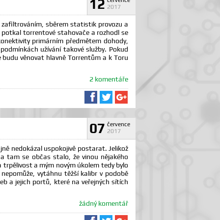
12
července
2017
 zafiltrováním, sběrem statistik provozu a
potkal torrentové stahovače a rozhodl se
í konektivity primárním předmětem dohody,
v podmínkách užívání takové služby. Pokud
se budu věnovat hlavně Torrentům a k Toru
2 komentáře
Sdílet na Facebooku
Sdílet na Twitteru
Sdílet na Google+
07
července
2017
jně nedokázal uspokojivě postarat. Jelikož
u a tam se občas stalo, že vinou nějakého
la trpělivost a mým novým úkolem tedy bylo
to nepomůže, vytáhnu těžší kalibr v podobě
 a jejich portů, které na veřejných sítích
žádný komentář
Sdílet na Facebooku
Sdílet na Twitteru
Sdílet na Google+