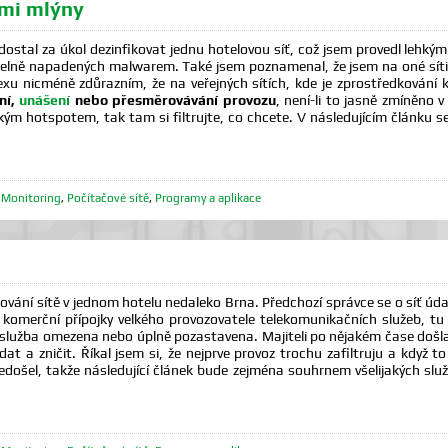
ými mlýny
dostal za úkol dezinfikovat jednu hotelovou síť, což jsem provedl lehkým
elně napadených malwarem. Také jsem poznamenal, že jsem na oné síti 
rexu nicméně zdůrazním, že na veřejných sítích, kde je zprostředkován
ní,
unášení
nebo přesměrovávání provozu
, není-li to jasně zmíněno 
kým hotspotem, tak tam si filtrujte, co chcete. V následujícím článku 
,
Monitoring
,
Počítačové sítě
,
Programy a aplikace
vání sítě v jednom hotelu nedaleko Brna. Předchozí správce se o síť úda
í komerční přípojky velkého provozovatele telekomunikačních služeb, t
la služba omezena nebo úplně pozastavena. Majiteli po nějakém čase doš
at a zničit. Říkal jsem si, že nejprve provoz trochu zafiltruju a když 
ošel, takže následující článek bude zejména souhrnem všelijakých služeb