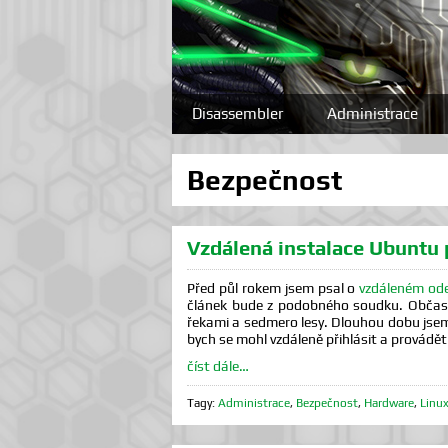
Disassembler
Administrace
Bezpečnost
Vzdálená instalace Ubuntu
Před půl rokem jsem psal o
vzdáleném od
článek bude z podobného soudku. Občas s
řekami a sedmero lesy. Dlouhou dobu jsem u
bych se mohl vzdáleně přihlásit a provádět 
číst dále…
Tagy:
Administrace
,
Bezpečnost
,
Hardware
,
Linu