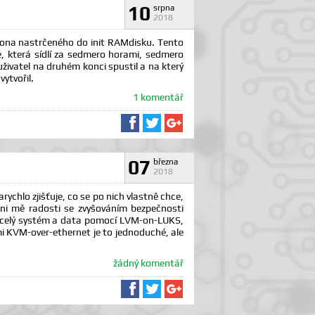
10
srpna
2018
na nastrčeného do init RAMdisku. Tento
, která sídlí za sedmero horami, sedmero
uživatel na druhém konci spustil a na který
ytvořil.
1 komentář
Sdílet na Facebooku
Sdílet na Twitteru
Sdílet na Google+
07
března
2018
ychlo zjišťuje, co se po nich vlastně chce,
y. Ani mě radosti se zvyšováním bezpečnosti
et celý systém a data pomocí LVM-on-LUKS,
mi KVM-over-ethernet je to jednoduché, ale
žádný komentář
Sdílet na Facebooku
Sdílet na Twitteru
Sdílet na Google+