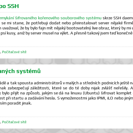
 po SSH
emykání šifrovaného kořenového souborového systému
skrze SSH daemo
e mi stane, že potřebuji dodat nebo přeinstalovat server nějaké firmě
važoval, že by bylo fajn mít nějaký bootovatelný live obraz, který by mi 
psí kusy, aniž by server musel na výlet. A přesně takový jsem teď konečně v
x
,
Počítačové sítě
vaných systémů
ádě a tak spousta administrátorů v malých a středních podnicích ještě nar
 jinak zabezpečují záležitosti, které se do té doby nijak zvlášť neřešil
 bylo přijít na způsob, jakým se dá na linuxu (Ubuntu) šifrovat kompl
st při startu a zadávání hesla. S vymoženostmi jako IPMI, iLO nebo jiný
ím poradit jinak.
x
,
Počítačové sítě