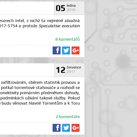
05
ledna
2018
esorech Intel, z nichž ta nejméně závažná
2017-5754 a protože
Speculative execution
8 komentářů
Sdílet na Facebooku
Sdílet na Twitteru
Sdílet na Google+
12
července
2017
 zafiltrováním, sběrem statistik provozu a
potkal torrentové stahovače a rozhodl se
í konektivity primárním předmětem dohody,
v podmínkách užívání takové služby. Pokud
se budu věnovat hlavně Torrentům a k Toru
2 komentáře
Sdílet na Facebooku
Sdílet na Twitteru
Sdílet na Google+