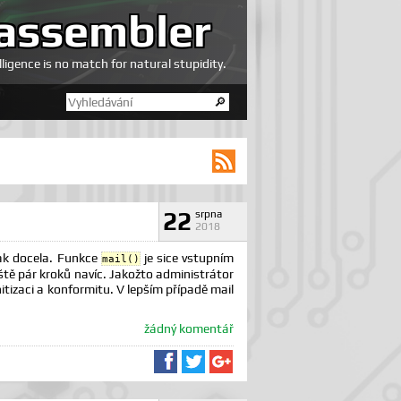
assembler
elligence is no match for natural stupidity.
RSS kanál
22
srpna
2018
tak docela. Funkce
je sice vstupním
mail()
ště pár kroků navíc. Jakožto administrátor
nitizaci a konformitu. V lepším případě mail
žádný komentář
Sdílet na Facebooku
Sdílet na Twitteru
Sdílet na Google+