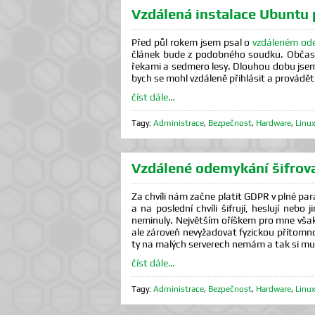
Vzdálená instalace Ubuntu
Před půl rokem jsem psal o
vzdáleném od
článek bude z podobného soudku. Občas s
řekami a sedmero lesy. Dlouhou dobu jsem u
bych se mohl vzdáleně přihlásit a provádět 
číst dále…
Tagy:
Administrace
,
Bezpečnost
,
Hardware
,
Linu
Vzdálené odemykání šifro
Za chvíli nám začne platit GDPR v plné par
a na poslední chvíli šifrují, heslují nebo
neminuly. Největším oříškem pro mne však
ale zároveň nevyžadovat fyzickou přítomno
ty na malých serverech nemám a tak si mus
číst dále…
Tagy:
Administrace
,
Bezpečnost
,
Hardware
,
Linu