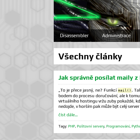
Disassembler
Administrace
Všechny články
Jak správně posílat maily 
„To je přece jasný, ne? Funkcí
. Ta
mail()
bodem do procesu doručování, ale k tomu, 
virtuálního hostingu vržu zuby pokaždé, kdy
nedojde, v horším pak může být celý serve
číst dále…
Tagy:
PHP
,
Poštovní servery
,
Programování
,
Pyth