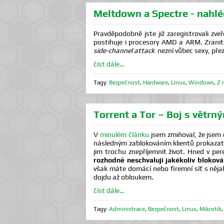
Meltdown a Spectre - nahlé
Pravděpodobně jste již zaregistrovali zv
postihuje i procesory AMD a ARM. Zrani
side-channel attack
nezní vůbec sexy, přez
číst dále…
Tagy:
Bezpečnost
,
Hardware
,
Linux
,
Windows
,
Z 
Torrent a Tor – Boj s větrn
V
minulém článku
jsem zmiňoval, že jsem 
následným zablokováním klientů prokazat
jim trochu znepříjemnit život. Hned v pe
rozhodně neschvaluji jakékoliv bloková
však máte domácí nebo firemní síť s něja
dojdu až obloukem.
číst dále…
Tagy:
Administrace
,
Bezpečnost
,
Linux
,
Mikrotik