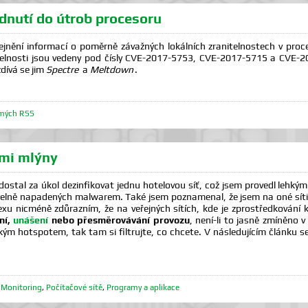
dnutí do útrob procesoru
eřejnění informací o poměrně závažných lokálních zranitelnostech v proc
telnosti jsou vedeny pod čísly CVE-2017-5753, CVE-2017-5715 a CVE-
dívá se jim
Spectre
a
Meltdown
.
mých RSS
ými mlýny
dostal za úkol dezinfikovat jednu hotelovou síť, což jsem provedl lehkým
elně napadených malwarem. Také jsem poznamenal, že jsem na oné síti 
rexu nicméně zdůrazním, že na veřejných sítích, kde je zprostředkován
ní,
unášení
nebo přesměrovávání provozu
, není-li to jasně zmíněno 
kým hotspotem, tak tam si filtrujte, co chcete. V následujícím článku 
,
Monitoring
,
Počítačové sítě
,
Programy a aplikace