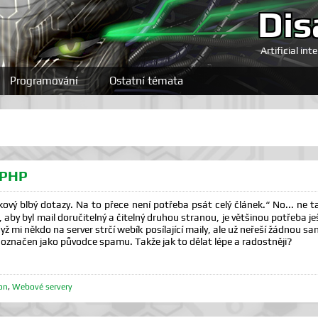
Dis
Artificial int
Programování
Ostatní témata
z PHP
kový blbý dotazy. Na to přece není potřeba psát celý článek.“ No... ne 
aby byl mail doručitelný a čitelný druhou stranou, je většinou potřeba je
ž mi někdo na server strčí webík posílající maily, ale už neřeší žádnou sa
r označen jako původce spamu. Takže jak to dělat lépe a radostněji?
on
,
Webové servery