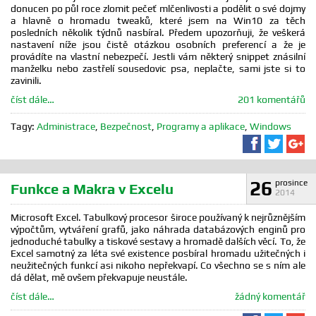
donucen po půl roce zlomit pečeť mlčenlivosti a podělit o své dojmy
a hlavně o hromadu tweaků, které jsem na Win10 za těch
posledních několik týdnů nasbíral. Předem upozorňuji, že veškerá
nastavení níže jsou čistě otázkou osobních preferencí a že je
provádíte na vlastní nebezpečí. Jestli vám některý snippet znásilní
manželku nebo zastřelí sousedovic psa, neplačte, sami jste si to
zavinili.
číst dále…
201 komentářů
Tagy:
Administrace
,
Bezpečnost
,
Programy a aplikace
,
Windows
Sdílet na F
Sdílet 
Sd
26
prosince
Funkce a Makra v Excelu
2014
Microsoft Excel. Tabulkový procesor široce používaný k nejrůznějším
výpočtům, vytváření grafů, jako náhrada databázových enginů pro
jednoduché tabulky a tiskové sestavy a hromadě dalších věcí. To, že
Excel samotný za léta své existence posbíral hromadu užitečných i
neužitečných funkcí asi nikoho nepřekvapí. Co všechno se s ním ale
dá dělat, mě ovšem překvapuje neustále.
číst dále…
žádný komentář