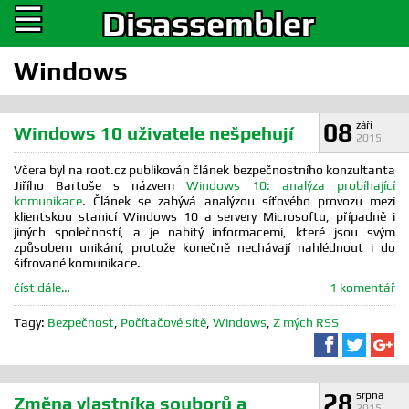
☰
Disassembler
Windows
08
září
Windows 10 uživatele nešpehují
2015
Včera byl na root.cz publikován článek bezpečnostního konzultanta
Jiřího Bartoše s názvem
Windows 10: analýza probíhající
komunikace
. Článek se zabývá analýzou síťového provozu mezi
klientskou stanicí Windows 10 a servery Microsoftu, případně i
jiných společností, a je nabitý informacemi, které jsou svým
způsobem unikání, protože konečně nechávají nahlédnout i do
šifrované komunikace.
číst dále…
1 komentář
Tagy:
Bezpečnost
,
Počítačové sítě
,
Windows
,
Z mých RSS
Sdílet na F
Sdílet 
Sd
28
srpna
Změna vlastníka souborů a
2015