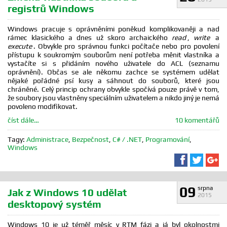
registrů Windows
Windows pracuje s oprávněními poněkud komplikovaněji a nad
rámec klasického a dnes už skoro archaického
read
,
write
a
execute
. Obvykle pro správnou funkci počítače nebo pro povolení
přístupu k soukromým souborům není potřeba měnit vlastníka a
vystačíte si s přidáním nového uživatele do ACL (seznamu
oprávnění). Občas se ale někomu zachce se systémem udělat
nějaké pořádné psí kusy a sáhnout do souborů, které jsou
chráněné. Celý princip ochrany obvykle spočívá pouze právě v tom,
že soubory jsou vlastněny speciálním uživatelem a nikdo jiný je nemá
povoleno modifikovat.
číst dále…
10 komentářů
Tagy:
Administrace
,
Bezpečnost
,
C# / .NET
,
Programování
,
Windows
Sdílet na F
Sdílet 
Sd
09
srpna
Jak z Windows 10 udělat
2015
desktopový systém
Windows 10 je už téměř měsíc v RTM fázi a já byl okolnostmi