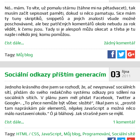
Nó.. mám. To víte, už pomalu stárnu (táhne mi na pětadvacet), tak
musím začít sepisovat paměti, dokud si něco pamatuju. Sice mám
ty tuny skriptíků, snippetů a jiných znalostí všude možně
poschovávané, ale bez patřičných komentářů okolo nebudu za rok
vědět, k čemu jsou. Tady si je alespoň můžu okecat a třeba je tu
najde i někdo jiný, komu pomůžou.
číst dále…
žádný komentář
Sdílet na F
Sdílet 
Sd
Tagy:
Můj blog
03
října
Sociální odkazy příštím generacím
2011
Jednoho krásného dne jsem se rozhodl, že, ač nevyznavač sociálních
sítí, přidám do svého redakčního systému odkazy pro sdílení na
sociálních sítích. V plánu jsem měl přidat Facebook, Twitter a
Google+. „To přece nemůže být vůbec složité“, říkal jsem si, „prostě
tam napráskám pár elementů, nějakej JavaScript a možná něco
málo nastavení okolo.“ Ó já bláhový. Jak strašně jsem se mýlil.
číst dále…
1 komentář
Tagy:
HTML / CSS
,
JavaScript
,
Můj blog
,
Programování
,
Sociální sítě