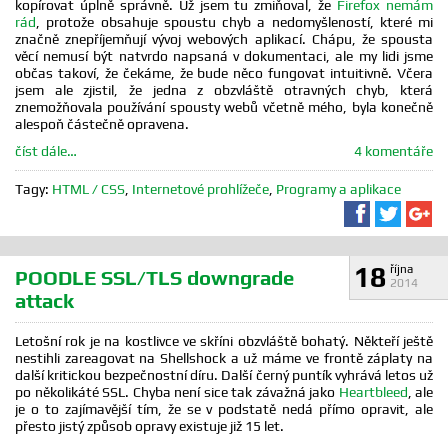
kopírovat úplně správně. Už jsem tu zmiňoval, že
Firefox nemám
rád
, protože obsahuje spoustu chyb a nedomyšleností, které mi
značně znepříjemňují vývoj webových aplikací. Chápu, že spousta
věcí nemusí být natvrdo napsaná v dokumentaci, ale my lidi jsme
občas takoví, že čekáme, že bude něco fungovat intuitivně. Včera
jsem ale zjistil, že jedna z obzvláště otravných chyb, která
znemožňovala používání spousty webů včetně mého, byla konečně
alespoň částečně opravena.
číst dále…
4 komentáře
Tagy:
HTML / CSS
,
Internetové prohlížeče
,
Programy a aplikace
Sdílet na F
Sdílet 
Sd
18
října
POODLE SSL/TLS downgrade
2014
attack
Letošní rok je na kostlivce ve skříni obzvláště bohatý. Někteří ještě
nestihli zareagovat na Shellshock a už máme ve frontě záplaty na
další kritickou bezpečnostní díru. Další černý puntík vyhrává letos už
po několikáté SSL. Chyba není sice tak závažná jako
Heartbleed
, ale
je o to zajímavější tím, že se v podstatě nedá přímo opravit, ale
přesto jistý způsob opravy existuje již 15 let.