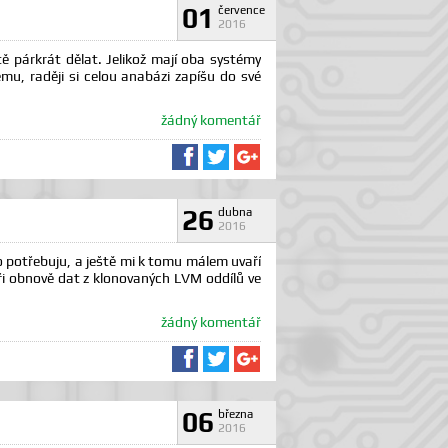
01
července
2016
 párkrát dělat. Jelikož mají oba systémy
mu, raději si celou anabázi zapíšu do své
žádný komentář
Sdílet na Facebooku
Sdílet na Twitteru
Sdílet na Google+
26
dubna
2016
o potřebuju, a ještě mi k tomu málem uvaří
při obnově dat z klonovaných LVM oddílů ve
žádný komentář
Sdílet na Facebooku
Sdílet na Twitteru
Sdílet na Google+
06
března
2016