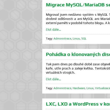
Migrace MySQL/MariaDB se
Migroval jsem nedávno systém s MySQL 5.
drobné odlišnosti a ani MySQL ani MariaD
externí paměti v podobě tohoto blogu. A kd
číst dále…
Tagy:
Administrace
,
Linux
,
SQL
Pohádka o klonovaných dis
Tak jsem dnes po dlouhé době zase objevil
kafe, utře prach a zaleje kvítka. Tentokr
virtuálních strojích.
číst dále…
Tagy:
Administrace
,
Hardware
,
Linux
,
Virtualizac
LXC, LXD a WordPress v ko