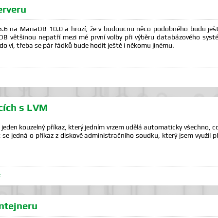
rveru
6 na MariaDB 10.0 a hrozí, že v budoucnu něco podobného budu ještě
B většinou nepatří mezi mé první volby při výběru databázového systé
o ví, třeba se pár řádků bude hodit ještě i někomu jinému.
cích s LVM
 jeden kouzelný příkaz, který jedním vrzem udělá automaticky všechno, c
át se jedná o příkaz z diskově administračního soudku, který jsem využil 
e
ntejneru