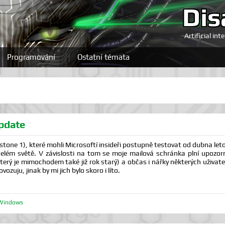
Dis
Artificial int
Programování
Ostatní témata
pdate
one 1), které mohli Microsoftí insideři postupně testovat od dubna leto
celém světě. V závislosti na tom se moje mailová schránka plní upoz
terý je mimochodem také již rok starý) a občas i nářky některých uživatel
ozuju, jinak by mi jich bylo skoro i líto.
Windows