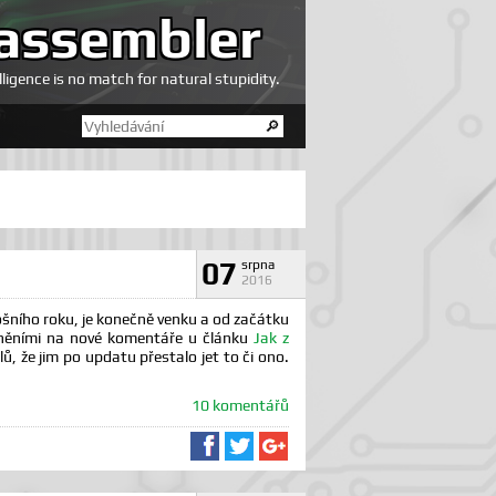
assembler
elligence is no match for natural stupidity.
07
srpna
2016
šního roku, je konečně venku a od začátku
orněními na nové komentáře u článku
Jak z
ů, že jim po updatu přestalo jet to či ono.
10 komentářů
Sdílet na Facebooku
Sdílet na Twitteru
Sdílet na Google+