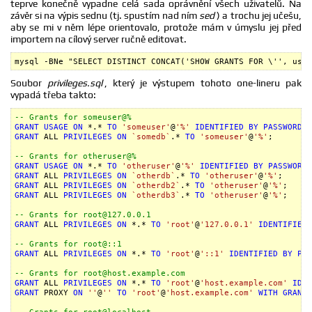
teprve konečně vypadne celá sada oprávnění všech uživatelů. Na
závěr si na výpis sednu (tj. spustím nad ním
sed
) a trochu jej učešu,
aby se mi v něm lépe orientovalo, protože mám v úmyslu jej před
importem na cílový server ručně editovat.
mysql -BNe "SELECT DISTINCT CONCAT('SHOW GRANTS FOR \'', user
Soubor
privileges.sql
, který je výstupem tohoto one-lineru pak
vypadá třeba takto:
-- Grants for someuser@%
GRANT
USAGE
ON
 *.* 
TO
'someuser'
@
'%'
IDENTIFIED
BY
PASSWORD
'
GRANT
 ALL 
PRIVILEGES
ON
`somedb`
.* 
TO
'someuser'
@
'%'
;

-- Grants for otheruser@%
GRANT
USAGE
ON
 *.* 
TO
'otheruser'
@
'%'
IDENTIFIED
BY
PASSWORD
GRANT
 ALL 
PRIVILEGES
ON
`otherdb`
.* 
TO
'otheruser'
@
'%'
GRANT
 ALL 
PRIVILEGES
ON
`otherdb2`
.* 
TO
'otheruser'
@
'%'
GRANT
 ALL 
PRIVILEGES
ON
`otherdb3`
.* 
TO
'otheruser'
@
'%'
;

-- Grants for root@127.0.0.1
GRANT
 ALL 
PRIVILEGES
ON
 *.* 
TO
'root'
@
'127.0.0.1'
IDENTIFIED
-- Grants for root@::1
GRANT
 ALL 
PRIVILEGES
ON
 *.* 
TO
'root'
@
'::1'
IDENTIFIED
BY
PAS
-- Grants for root@host.example.com
GRANT
 ALL 
PRIVILEGES
ON
 *.* 
TO
'root'
@
'host.example.com'
IDEN
GRANT
 PROXY 
ON
''
@
''
TO
'root'
@
'host.example.com'
WITH
GRANT