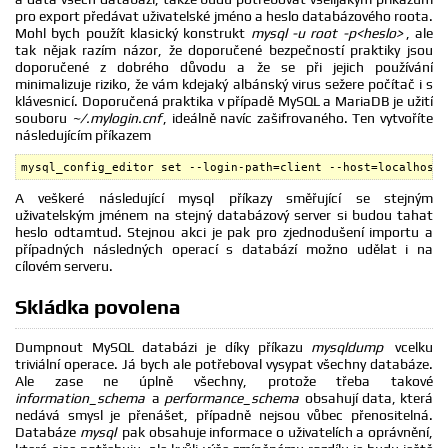
pro export předávat uživatelské jméno a heslo databázového roota.
Mohl bych použít klasický konstrukt
mysql -u root -p<heslo>
, ale
tak nějak razím názor, že doporučené bezpečností praktiky jsou
doporučené z dobrého důvodu a že se při jejich používání
minimalizuje riziko, že vám kdejaký albánský virus sežere počítač i s
klávesnicí. Doporučená praktika v případě MySQL a MariaDB je užití
souboru
~/.mylogin.cnf
, ideálně navíc zašifrovaného. Ten vytvoříte
následujícím příkazem
mysql_config_editor set --login-path=client --host=localhost 
A veškeré následující mysql příkazy směřující se stejným
uživatelským jménem na stejný databázový server si budou tahat
heslo odtamtud. Stejnou akci je pak pro zjednodušení importu a
případných následných operací s databází možno udělat i na
cílovém serveru.
Skládka povolena
Dumpnout MySQL databázi je díky příkazu
mysqldump
vcelku
triviální operace. Já bych ale potřeboval vysypat všechny databáze.
Ale zase ne úplně všechny, protože třeba takové
information_schema
a
performance_schema
obsahují data, která
nedává smysl je přenášet, případně nejsou vůbec přenositelná.
Databáze
mysql
pak obsahuje informace o uživatelích a oprávnění,