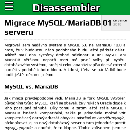
☰
Disassembler
Migrace MySQL/MariaDB
01
července
2016
serveru
Migroval jsem nedávno systém s MySQL 5.6 na MariaDB 10.0 a
hrozí, že v budoucnu něco podobného budu ještě párkrát dělat.
Jelikož mají oba systémy drobné odlišnosti a ani MySQL ani
MariaDB většinou nepatří mezi mé první volby při výběru
databázového systému, raději si celou anabázi zapíšu do své externí
paměti v podobě tohoto blogu. A kdo ví, třeba se pár řádků bude
hodit ještě i někomu jinému.
MySQL vs. MariaDB
Jak mnozí pravděpodobné vědí, MariaDB je fork MySQL vytvořen
původními tvůrci MySQL, kteří se obávali, že v rukách Oracle dojde k
jeho postupné záhubě. Díky tomu je zatím ještě stále MySQL i
MariaDB binárně kompatibilní, takže je jednoduše možné vzít
kompletně celý datový adresář obvykle umístěný ve
/var/lib/mysql/
,
překopírovat jej na nový databázový server a tam jednoduše pustit
mysql_upgrade
a doufat, že to klapne. Tímhle způsobem jsem se