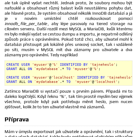
ale tak úplně vydat nechtěl. Jednak proto, že soubory mohou být
nafouklé a obsahovat různý balast kvůli neustálému pohybu dat,
ale hlavně proto, že systém obsahoval několik InnoDB databází a já
je v novém umístění chtěl rozkouskovat pomocí
innodb_file_per_table
, aby lépe pasovaly na tiered storage na
cílovém serveru. Další rozdíl mezi MySQL a MariaDB, kvůli kterému
mi bylo milejší vydat se cestou dumpu a importu, je nepatrně odlišný
způsob práce s oprávněními. Pokud totiž chci, aby uživatel mohl k
databázi přistoupit jak lokálně přes unixový socket, tak i vzdáleně
po síti, musím v MySQL mít dva záznamy pro uživatele a dva
záznamy pro oprávnění. Tedy například
CREATE
USER
'myuser'
@
'%'
IDENTIFIED
BY
'tajneheslo'
GRANT
 ALL 
ON
`mydatabase`
.* 
TO
'myuser'
@
'%'
;

CREATE
USER
'myuser'
@
'localhost'
IDENTIFIED
BY
'tajneheslo'
GRANT
 ALL 
ON
`mydatabase`
.* 
TO
'myuser'
@
'localhost'
;
Zatímco MariaDB si vystačí pouze s prvním párem. Připadá mi to
daleko logičtější. Když řeknu
'%'
, tak tím prostě myslím bez výjimek
všechno, protože když pak potřebuju měnit heslo, jsem nucen
zjišťovat, kolik že to ten uživatel vlastně má záznamů.
Příprava
Mám v úmyslu exportovat jak uživatele a oprávnění, tak i struktury
a data všech databází, takže budu potřebovat všelijakým příkazům