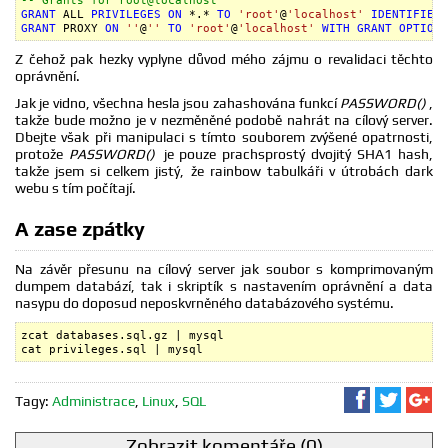
-- Grants for root@localhost
GRANT
 ALL 
PRIVILEGES
ON
 *.* 
TO
'root'
@
'localhost'
IDENTIFIED
GRANT
 PROXY 
ON
''
@
''
TO
'root'
@
'localhost'
WITH
GRANT
OPTION
;
Z čehož pak hezky vyplyne důvod mého zájmu o revalidaci těchto
oprávnění.
Jak je vidno, všechna hesla jsou zahashována funkcí
PASSWORD()
,
takže bude možno je v nezměněné podobě nahrát na cílový server.
Dbejte však při manipulaci s tímto souborem zvýšené opatrnosti,
protože
PASSWORD()
je pouze prachsprostý dvojitý SHA1 hash,
takže jsem si celkem jistý, že rainbow tabulkáři v útrobách dark
webu s tím počítají.
A zase zpátky
Na závěr přesunu na cílový server jak soubor s komprimovaným
dumpem databází, tak i skriptík s nastavením oprávnění a data
nasypu do doposud neposkvrněného databázového systému.
zcat databases.sql.gz | mysql

cat privileges.sql | mysql
Sdílet na F
Sdílet 
Sd
Tagy:
Administrace
,
Linux
,
SQL
Zobrazit komentáře (0)