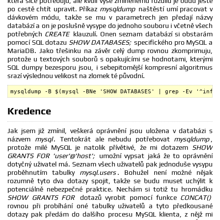
která sice potřebuju, ale kvůli výše zmíněnému rozdílu je budu ještě
po cestě chtít upravit. Příkaz
mysqldump
naštěstí umí pracovat v
dávkovém módu, takže se mu v parametrech jen předají názvy
databází a on je poslušně vysype do jednoho souboru i včetně všech
potřebných
CREATE
klauzulí. Onen seznam databází si obstarám
pomocí SQL dotazu
SHOW DATABASES;
specifického pro MySQL a
MariaDB. Jako třešinku na závěr celý dump rovnou zkomprimuju,
protože u textových souborů s opakujícími se hodnotami, kterými
SQL dumpy bezesporu jsou, i sebepitomější kompresní algoritmus
srazí výslednou velikost na zlomek té původní.
mysqldump -B $(mysql -BNe 'SHOW DATABASES' | grep -Ev '^infor
Kredence
Jak jsem již zmínil, veškerá oprávnění jsou uložena v databázi s
názvem
mysql
. Tentokrát ale nebudu potřebovat
mysqldump
,
protože milé MySQL je natolik přívětivé, že mi dotazem
SHOW
GRANTS FOR 'user'@'host';
umožní vypsat jaká že to oprávnění
dotyčný uživatel má. Seznam všech uživatelů pak jednoduše vysypu
proběhnutím tabulky
mysql.users
. Bohužel není možné nějak
rozumně tyto dva dotazy spojit, takže se budu muset uchýlit k
potenciálně nebezpečné praktice. Nechám si totiž tu hromádku
SHOW GRANTS FOR
dotazů vyrobit pomocí funkce
CONCAT()
rovnou při probíhání oné tabulky uživatelů a tyto předkousané
dotazy pak předám do dalšího procesu MySQL klienta, z nějž mi