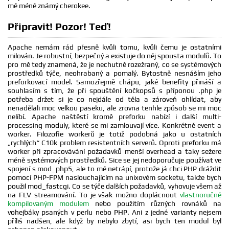
mě méně známý cherokee.
Připravit! Pozor! Teď!
Apache nemám rád přesně kvůli tomu, kvůli čemu je ostatními
milován. Je robustní, bezpečný a existuje do něj spousta modulů. To
pro mě tedy znamená, že je nechutně rozežraný, co se systémových
prostředků týče, neohrabaný a pomalý. Bytostně nesnáším jeho
preforkovací model. Samozřejmě chápu, jaké benefity přináší a
souhlasím s tím, že při spouštění kočkopsů s příponou .php je
potřeba držet si je co nejdále od těla a zároveň ohlídat, aby
nenadělali moc velkou paseku, ale zrovna tenhle způsob se mi moc
nelíbí. Apache naštěstí kromě preforku nabízí i další multi-
processing moduly, které se mi zamlouvají více. Konkrétně event a
worker. Filozofie workerů je totiž podobná jako u ostatních
„rychlých“ C10k problem resistentních serverů. Oproti preforku má
worker při zpracovávání požadavků menší overhead a taky sežere
méně systémových prostředků. Sice se jej nedoporučuje používat ve
spojení s mod_php5, ale to mě netrápí, protože já chci PHP dráždit
pomocí PHP-FPM naslouchajícím na unixovém socketu, takže bych
použil mod_fastcgi. Co se týče dalších požadavků, vyhovuje všem až
na FLV streamování. To je však možno doplácnout
vlastnoručně
kompilovaným modulem
nebo použitím různých rovnáků na
vohejbáky psaných v perlu nebo PHP. Ani z jedné varianty nejsem
příliš nadšen, ale když by nebylo zbytí, asi bych ten modul byl