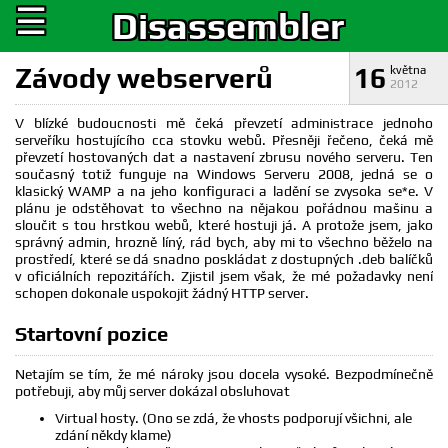
☰
Disassembler
Závody webserverů
16
května
2012
V blízké budoucnosti mě čeká převzetí administrace jednoho
serveříku hostujícího cca stovku webů. Přesněji řečeno, čeká mě
převzetí hostovaných dat a nastavení zbrusu nového serveru. Ten
současný totiž funguje na Windows Serveru 2008, jedná se o
klasický WAMP a na jeho konfiguraci a ladění se zvysoka se*e. V
plánu je odstěhovat to všechno na nějakou pořádnou mašinu a
sloučit s tou hrstkou webů, které hostuji já. A protože jsem, jako
správný admin, hrozně líný, rád bych, aby mi to všechno běželo na
prostředí, které se dá snadno poskládat z dostupných .deb balíčků
v oficiálních repozitářích. Zjistil jsem však, že mé požadavky není
schopen dokonale uspokojit žádný HTTP server.
Startovní pozice
Netajím se tím, že mé nároky jsou docela vysoké. Bezpodmínečně
potřebuji, aby můj server dokázal obsluhovat
Virtual hosty. (Ono se zdá, že vhosts podporují všichni, ale
zdání někdy klame)