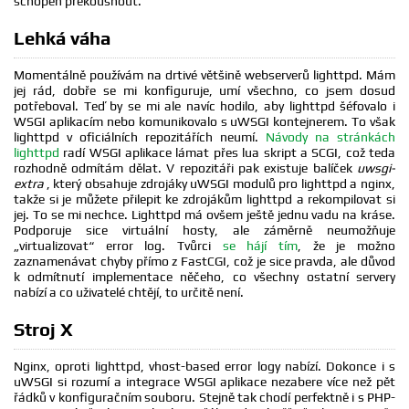
schopen překousnout.
Lehká váha
Momentálně používám na drtivé většině webserverů lighttpd. Mám
jej rád, dobře se mi konfiguruje, umí všechno, co jsem dosud
potřeboval. Teď by se mi ale navíc hodilo, aby lighttpd šéfovalo i
WSGI aplikacím nebo komunikovalo s uWSGI kontejnerem. To však
lighttpd v oficiálních repozitářích neumí.
Návody na stránkách
lighttpd
radí WSGI aplikace lámat přes lua skript a SCGI, což teda
rozhodně odmítám dělat. V repozitáři pak existuje balíček
uwsgi-
extra
, který obsahuje zdrojáky uWSGI modulů pro lighttpd a nginx,
takže si je můžete přilepit ke zdrojákům lighttpd a rekompilovat si
jej. To se mi nechce. Lighttpd má ovšem ještě jednu vadu na kráse.
Podporuje sice virtuální hosty, ale záměrně neumožňuje
„virtualizovat“ error log. Tvůrci
se hájí tím
, že je možno
zaznamenávat chyby přímo z FastCGI, což je sice pravda, ale důvod
k odmítnutí implementace něčeho, co všechny ostatní servery
nabízí a co uživatelé chtějí, to určitě není.
Stroj X
Nginx, oproti lighttpd, vhost-based error logy nabízí. Dokonce i s
uWSGI si rozumí a integrace WSGI aplikace nezabere více než pět
řádků v konfiguračním souboru. Stejně tak chodí perfektně i s PHP-