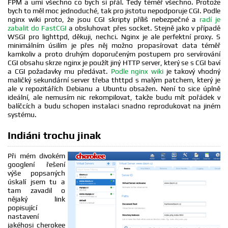
FPM a umí všechno co bych si přál. Tedy téměř všechno. Protože
bych to měl moc jednoduché, tak pro jistotu nepodporuje CGI. Podle
nginx wiki proto, že jsou CGI skripty příliš nebezpečné a
radí je
zabalit do FastCGI
a obsluhovat přes socket. Stejně jako v případě
WSGI pro lighttpd, děkuji, nechci. Nginx je ale perfektní proxy. S
minimálním úsilím je přes něj možno propasírovat data téměř
kamkoliv a proto druhým doporučeným postupem pro servírování
CGI obsahu skrze nginx je použít jiný HTTP server, který se s CGI baví
a CGI požadavky mu předávat.
Podle nginx wiki
je takový vhodný
maličký sekundární server třeba thttpd s malým patchem, který je
ale v repozitářích Debianu a Ubuntu obsažen. Není to sice úplně
ideální, ale nemusím nic rekompilovat, takže budu mít pořádek v
balíčcích a budu schopen instalaci snadno reprodukovat na jiném
systému.
Indiáni trochu jinak
Při mém divokém
googlení řešení
výše popsaných
úskalí jsem tu a
tam zavadil o
nějaký link
popisující
nastavení
jakéhosi cherokee