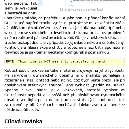
web serveru. Tak
jsem jej vyzkoušel
Cherokee web server GUI
a nestačil se divit.
Cherokee umí vše, co potřebuju a jako bonus přihodí konfigurační
GUI. To mě napřed trochu vyděsilo, protože se mi ze začátku zdálo
až příliš komplexní. Ovšem bez čtení jakýchkoliv manuálů, tipů nebo
wikin jsem se s ním během deseti minut skamarádil a bez problémů
v něm replikoval pár testovacích webů. GUI je v některých situacích
trochu těžkopádné, ale v případě, že jej ovládá někdo méně zkušený,
kontroluje a hlásí některé chyby a vůbec se snaží být nápomocné.
Nevýhodou je pak téměř nečitelný konfigurák s poznámkou
NOTE: This file is NOT meant to be edited by hand.
Robustnost cherokee se také znatelně projevuje na jeho rychlosti.
Při servírování dynamického obsahu je o malinko pomalejší a
rozežranější než lighttpd nebo nginx, což bych ještě přežil, ale při
obsluhování statických souborů jeho rychlost „padá“ na úroveň
Apache. Slovo „padá“ je v uvozovkách, protože rychlost ve
skutečnosti nepadá a je vyšší než při obsluhování dynamického
obsahu, ale lighttpd a nginx jsou na statických souborech tak
zatraceně rychlí, že Apache nechávají daleko vzadu a cherokee
někde na půli cesty.
Cílová rovinka