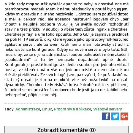
A kdo tedy moji soutěž vyhrál? Apache to nebyl a dostává ode mě
bramborovou medaili. Mám k němu předsudky a použil bych jej jen,
kdyby mi opravdu nic jiného nezbývalo. Lighttpd jsem používal doteď
a měl jej celkem rád, ale absence nastavení logování chyb „per
vhost“ a neúplná podpora WSGI jej ve světle nových rozhodnutí
staví na třetí příčku. V souboji o vítěze tedy zůstal nginx a cherokee.
Cherokee je fajn a umí toho spoustu. Jeho GUI je zajímavá přednost
na poli HTTP serverů, díky které vypadá jako opravdový full-featured
aplikační server, ale zároveň kvůli němu mám obrovský strach z
nekonzistence konfigurace. Kdyby na novém serveru bylo totiž GUI,
hrozilo by, že se o jeho administraci budou pokoušet i méně zkušení
„spoluadmini“ a to by nemuselo dopadnout úplně dobře.
Konfigurák je prostě konfigurák. Jeden soubor pro jednoho virtual
hosta, ve kterém mám vše na jednom místě a nemusím nikam
zběsile překlikávat. Ze svých logů jsem pak vyčetl, že požadavků na
statický obsah je zhruba osmkrát více než požadavků na obsah
dynamický. Cherokee tedy získává krásné druhé místo s příslibem,
že pokud se mi prostředí s nginxem bude jevit jako nestabilní nebo
nebezpečné, přijdu si pro něj.
Tagy:
Administrace
,
Linux
,
Programy a aplikace
,
Webové servery
Sdílet na F
Sdílet 
Sd
Zobrazit komentáře (0)