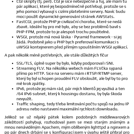
CGI skripty (tj. perl). CGI je sice nebezpečné a fuj, ale mám tu
pár aplikací, které jej bezpodmínečně potřebují, protože se s
jeho pomocí vybavují s cizími platebními servery. Navíc budu
moci použít dynamické generování stránek AWStats.
FastCGI, protože PHP je civilizační choroba, které se nedá
zbavit. Ideální by pro mě bylo, aby se bez problémů bavil s
PHP-FPM, protože to je alespoň trochu použitelné.
WSGI, protože má nová láska - Pyramid framework - si jej
žádá. Podobně jako u PHP bych preferoval komunikaci s
uWSGI kontejnerem před přímým spouštěním WSGI aplikací.
A pak několik méně potřebných, ale stále důležitých fíčur
SSL/TLS, úplně super by bylo, kdyby podporoval i SNI.
Streaming FLV. Na několika webech mám FLVčka sypaná
přímo po HTTP. Sice na serveru mám i RTSP/RTMP server,
který by byl schopen proudění FLV obsloužit, ale byl by to pro
mě krok zpátky.
IPv6, protože jej mám rád, pár mých klientů jej využívá a ten
/64 IPv6 subnet, který k housingu dostanu, by byla škoda
nevyužít.
Traffic shaping, tedy třeba limitování počtu spojů na jednu IP
adresu nebo nastavení maximální rychlosti downloadu.
Jelikož se už nějaký pátek kolem podobných middlewarových
záležitostí pohybuji, rozhodoval jsem se mezi starým známým a
mnou nenáviděným Apachem, mým oblíbeným lighttpd a nginxem a
po pár dnech drbání se s konfigurací jsem v úvahu ještě přibral pro