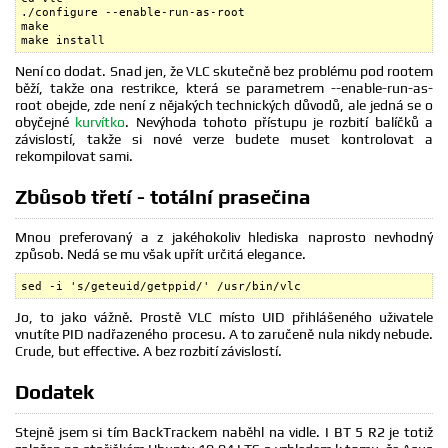
./configure --enable-run-as-root

make

make install
Není co dodat. Snad jen, že VLC skutečně bez problému pod rootem
běží, takže ona restrikce, která se parametrem --enable-run-as-
root obejde, zde není z nějakých technických důvodů, ale jedná se o
obyčejné
kurvítko
. Nevýhoda tohoto přístupu je rozbití balíčků a
závislostí, takže si nové verze budete muset kontrolovat a
rekompilovat sami.
Zbůsob třetí - totální prasečina
Mnou preferovaný a z jakéhokoliv hlediska naprosto nevhodný
způsob. Nedá se mu však upřít určitá elegance.
sed -i 's/geteuid/getppid/' /usr/bin/vlc
Jo, to jako vážně. Prostě VLC místo UID přihlášeného uživatele
vnutíte PID nadřazeného procesu. A to zaručeně nula nikdy nebude.
Crude, but effective. A bez rozbití závislostí.
Dodatek
Stejně jsem si tím BackTrackem naběhl na vidle. I BT 5 R2 je totiž