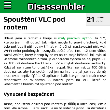
☰
Disassembler
Spouštění VLC pod
21
března
2012
rootem
Udělal jsem si radost a koupil si
malý pracovní laptop
. Ta 17“,
kterou jsem měl doteď, tak nějak nebyla to pravé ořechové, když
bylo potřeba ji půl hodiny třímat v náruči při nastavování nějakých
Wi-Fi nebo podobných nesmyslů. Ještě před tím, než jsem vůbec
začal vybírat, který laptop by se mi na to moje běhání líbil, bylo už
víceméně rozhodnuto o tom, jaký operační systém na něj přijde. 80
až 100 GB dostane BackTrack 5 R2 a zbytek dostanou sedmičky.
Když už jsem tam toho tučňáka nacpal, říkal jsem si, že 100 GB je
dost na to, aby ten systém byl jen na hraní, a jal jsem se do něj
instalovat nejrůznější další aplikace, kvůli kterým bych jinak musel
rebootovat do Windows. A narazil jsem na VLC, které se
vehementně bránilo být spuštěno pod rootem.
Vynucená bezpečnost
Jasně, spouštění aplikací pod rootem je fůůůj a kdesi cosi, vím o
tom. Ale zrovna u BackTracku je mi to srdečně jedno. Ta distribuce