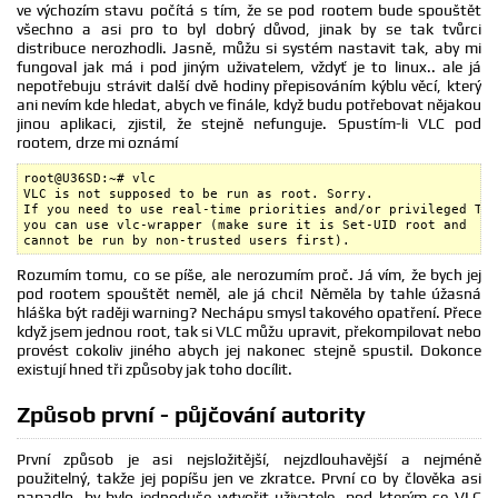
ve výchozím stavu počítá s tím, že se pod rootem bude spouštět
všechno a asi pro to byl dobrý důvod, jinak by se tak tvůrci
distribuce nerozhodli. Jasně, můžu si systém nastavit tak, aby mi
fungoval jak má i pod jiným uživatelem, vždyť je to linux.. ale já
nepotřebuju strávit další dvě hodiny přepisováním kýblu věcí, který
ani nevím kde hledat, abych ve finále, když budu potřebovat nějakou
jinou aplikaci, zjistil, že stejně nefunguje. Spustím-li VLC pod
rootem, drze mi oznámí
root@U36SD:~# vlc

VLC is not supposed to be run as root. Sorry.

If you need to use real-time priorities and/or privileged TCP
you can use vlc-wrapper (make sure it is Set-UID root and

cannot be run by non-trusted users first).
Rozumím tomu, co se píše, ale nerozumím proč. Já vím, že bych jej
pod rootem spouštět neměl, ale já chci! Něměla by tahle úžasná
hláška být raději warning? Nechápu smysl takového opatření. Přece
když jsem jednou root, tak si VLC můžu upravit, překompilovat nebo
provést cokoliv jiného abych jej nakonec stejně spustil. Dokonce
existují hned tři způsoby jak toho docílit.
Způsob první - půjčování autority
První způsob je asi nejsložitější, nejzdlouhavější a nejméně
použitelný, takže jej popíšu jen ve zkratce. První co by člověka asi
napadlo, by bylo jednoduše vytvořit uživatele, pod kterým se VLC