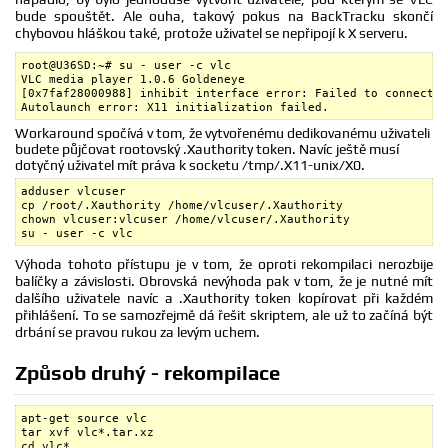
bude spouštět. Ale ouha, takový pokus na BackTracku skončí
chybovou hláškou také, protože uživatel se nepřipojí k X serveru.
root@U36SD:~# su - user -c vlc

VLC media player 1.0.6 Goldeneye

[0x7faf28000988] inhibit interface error: Failed to connect t
Autolaunch error: X11 initialization failed.
Workaround spočívá v tom, že vytvořenému dedikovanému uživateli
budete půjčovat rootovský .Xauthority token. Navíc ještě musí
dotyčný uživatel mít práva k socketu /tmp/.X11-unix/X0.
adduser vlcuser

cp /root/.Xauthority /home/vlcuser/.Xauthority

chown vlcuser:vlcuser /home/vlcuser/.Xauthority

su - user -c vlc
Výhoda tohoto přístupu je v tom, že oproti rekompilaci nerozbije
balíčky a závislosti. Obrovská nevýhoda pak v tom, že je nutné mít
dalšího uživatele navíc a .Xauthority token kopírovat při každém
přihlášení. To se samozřejmě dá řešit skriptem, ale už to začíná být
drbání se pravou rukou za levým uchem.
Způsob druhý - rekompilace
apt-get source vlc

tar xvf vlc*.tar.xz

cd vlc*
