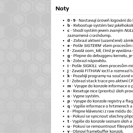
Noty
0 - 9
- Nastavují úroveň logování do k
b
- Rebootuje systém bez jakéhokoli
c
- Shodí systém jevem zvaným
NULL
zaznamená crashdump.
d
- Zobrazí aktivní (uzamčené) zámk
e
- Pošle
SIGTERM
všem procesům m
f
- Zavolá oom_kill, čímž je vyvolána
g
- Přepne do debuggeru kernelu, je-
h
- Zobrazí nápovědu.
i
- Pošle
SIGKILL
všem procesům mim
j
- Zavolá FITHAW ioctl a rozmrazí t
k
- Pozabíjí programy na současné vi
l
- Zobrazí stack trace pro aktivní C
m
- Vysype do konzole informace o 
n
- Resetuje nice (prioritu) úloh pr
o
- Vypne systém.
p
- Vysype do konzole registry a fla
q
- Vypíše informace o hrtimerech a 
r
- Přepne klávesnici z raw módu do
s
- Pokusí se syncnout všechny připo
t
- Vypíše do konzole seznam úloh a 
u
- Pokusí se remountnout filesystém
v
- Obnoví framebuffer konzoli.