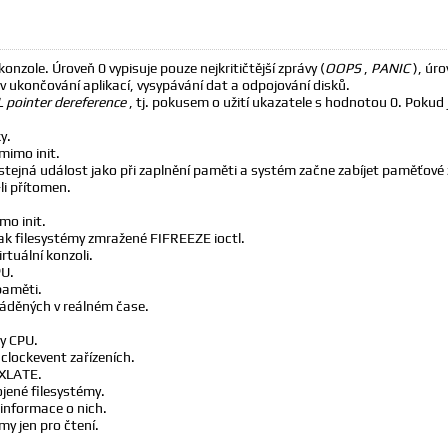
onzole. Úroveň 0 vypisuje pouze nejkritičtější zprávy (
OOPS
,
PANIC
), úr
v ukončování aplikací, vysypávání dat a odpojování disků.
 pointer dereference
, tj. pokusem o užití ukazatele s hodnotou 0. Pokud
y.
imo init.
 stejná událost jako při zaplnění paměti a systém začne zabíjet paměťové 
li přítomen.
o init.
ak filesystémy zmražené FIFREEZE ioctl.
rtuální konzoli.
PU.
paměti.
ováděných v reálném čase.
gy CPU.
clockevent zařízeních.
 XLATE.
jené filesystémy.
informace o nich.
y jen pro čtení.