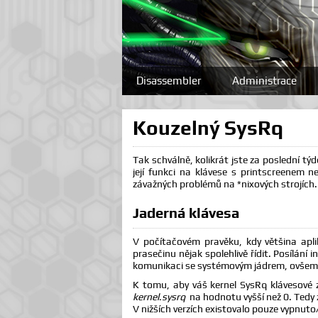
Disassembler
Administrace
Kouzelný SysRq
Tak schválně, kolikrát jste za poslední tý
její funkci na klávese s printscreenem n
závažných problémů na *nixových strojích.
Jaderná klávesa
V počítačovém pravěku, kdy většina apli
prasečinu nějak spolehlivě řídit. Posílání
komunikaci se systémovým jádrem, ovšem nik
K tomu, aby váš kernel SysRq klávesové 
kernel.sysrq
na hodnotu vyšší než 0. Tedy 
V nižších verzích existovalo pouze vypnut