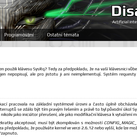
Dis
Artificial int
Programování
Ostatní témata
den použili klávesu SysRq? Tedy za předpokladu, že na vaší klávesnici vůbe
ejen nepopisují, ale pro jistotu ji ani neimplementují. Systém requesty
kací pracovala na základní systémové úrovni a často úplně obcházel
 interruptů se zdálo být tím pravým řešením a právě to byl původní úkol S
oliv jako iniciátor přerušení, ale jako modifikační klávesa k vytváření 
zkratky akceptoval, musí být zkompilován s možností
CONFIG_MAGIC_
za předpokladu, že používáte kernel ve verzi 2.6.12 nebo vyšší, kde lze 
o/zapnuto.