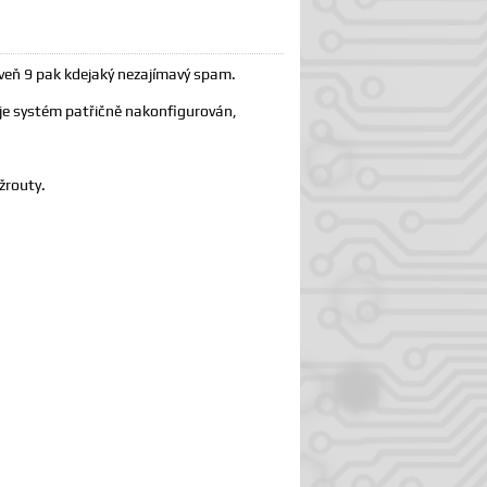
oveň 9 pak kdejaký nezajímavý spam.
 je systém patřičně nakonfigurován,
žrouty.