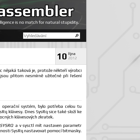
assembler
elligence is no match for natural stupidity.
10
října
2012
c nějaká taková je, protože někteří výrobci
 jsou přitom nesmírně užitečné při řešení
a operační systém, bylo potřeba celou tu
ysRq klávesy. Dnes SysRq sice také složí ke
mocných klávesových zkratek.
SYSRQ
a v sysctl mít nastaven parametr
možnosti SysRq nastavovat pomocí bitmasky.