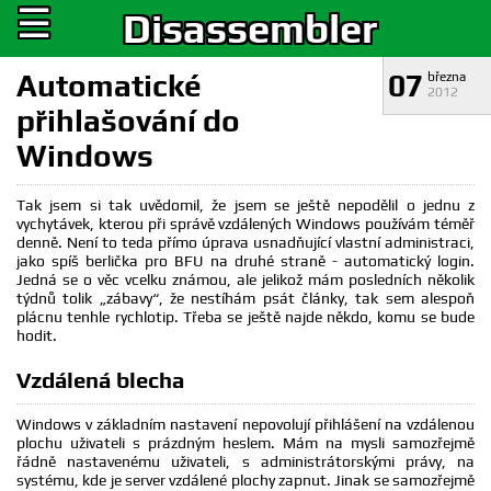
☰
Disassembler
Automatické
07
března
2012
přihlašování do
Windows
Tak jsem si tak uvědomil, že jsem se ještě nepodělil o jednu z
vychytávek, kterou při správě vzdálených Windows používám téměř
denně. Není to teda přímo úprava usnadňující vlastní administraci,
jako spíš berlička pro BFU na druhé straně - automatický login.
Jedná se o věc vcelku známou, ale jelikož mám posledních několik
týdnů tolik „zábavy“, že nestíhám psát články, tak sem alespoň
plácnu tenhle rychlotip. Třeba se ještě najde někdo, komu se bude
hodit.
Vzdálená blecha
Windows v základním nastavení nepovolují přihlášení na vzdálenou
plochu uživateli s prázdným heslem. Mám na mysli samozřejmě
řádně nastavenému uživateli, s administrátorskými právy, na
systému, kde je server vzdálené plochy zapnut. Jinak se samozřejmě