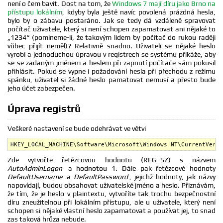
není o čem bavit. Dost na tom, že
Windows 7 mají díru jako Brno na
přístupu lokálním
, kdyby byla ještě navíc povolená prázdná hesla,
bylo by o zábavu postaráno. Jak se tedy dá vzdáleně spravovat
počítač uživatele, který si není schopen zapamatovat ani nějaké to
„1234“ (pomineme-li, že takovým lidem by počítač do rukou raději
vůbec přijít neměl)? Relativně snadno. Uživateli se nějaké heslo
vyrobí a jednoduchou úpravou v registrech se systému přikáže, aby
se se zadaným jménem a heslem při zapnutí počítače sám pokusil
přihlásit. Pokud se vypne i požadování hesla při přechodu z režimu
spánku, uživatel si žádné heslo pamatovat nemusí a přesto bude
jeho účet zabezpečen.
Úprava registrů
Veškeré nastavení se bude odehrávat ve větvi
HKEY_LOCAL_MACHINE\Software\Microsoft\Windows NT\CurrentVersi
Zde vytvořte řetězcovou hodnotu (REG_SZ) s názvem
AutoAdminLogon
a hodnotou 1. Dále pak řetězcové hodnoty
DefaultUsername
a
DefaultPassword
, jejichž hodnoty, jak názvy
napovídají, budou obsahovat uživatelské jméno a heslo. Přiznávám,
že tím, že je heslo v plaintextu, vytvoříte tak trochu bezpečnostní
díru zneužitelnou při lokálním přístupu, ale u uživatele, který není
schopen si nějaké vlastní heslo zapamatovat a používat jej, to snad
zas taková hrůza nebude.